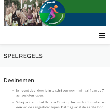
Ga
naar
de
inhoud
Menu
HOME
SPELREGELS
EINDSTAND 2024
SPELREGELS
DE BARONIE
CONTACT
Deelnemen
Je neemt deel door je in te schrijven voor minimaal 4 van de 7
aangesloten lopen.
Schrijf je in voor het Baronie Circuit op het inschrijfformulier van
één van de aangesloten lopen. Dat mag vanaf de eerste loop,